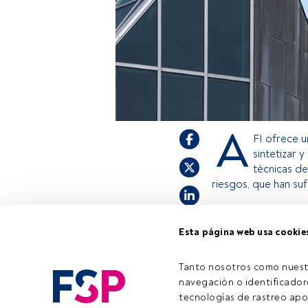
A
FI ofrece u
sintetizar 
técnicas de
riesgos, que han su
Esta página web usa cookie
Este es un artícul
estás registrado, 
invitamos a regist
Tanto nosotros como nuest
navegación o identificadore
tecnologías de rastreo apo
Tiempo lectura:
1 min.