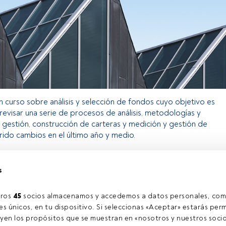
n curso sobre análisis y selección de fondos cuyo objetivo es
y revisar una serie de procesos de análisis, metodologías y
 gestión, construcción de carteras y medición y gestión de
frido cambios en el último año y medio.
s
o exclusivo para los usuarios registrados de FundsPeople. Si ya
accede desde el botón Login. Si aún no tienes cuenta, te
rarte y disfrutar de todo el universo que ofrece FundsPeople.
ros 
45
 socios almacenamos y accedemos a datos personales, com
Accede a FundsPeople
s únicos, en tu dispositivo. Si seleccionas «Aceptar» estarás perm
yen los propósitos que se muestran en «nosotros y nuestros socio