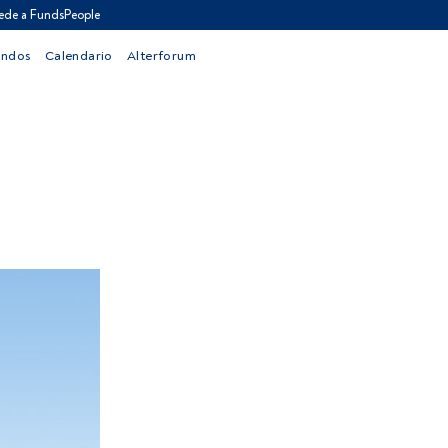
ede a FundsPeople
ondos
Calendario
Alterforum