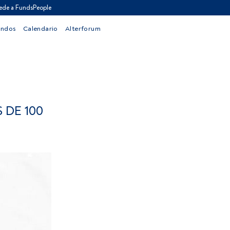
ede a FundsPeople
ondos
Calendario
Alterforum
 DE 100