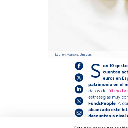
Lauren Mancke, Unsplash
S
on 10 gesto
cuentan act
euros en Es
patrimonio en el m
datos del
último bo
estrategias muy co
FundsPeople
. A co
alcanzado este hit
despuntan a nivel 