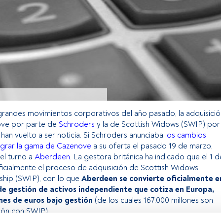
grandes movimientos corporativos del año pasado, la adquisició
ve por parte de
Schroders
y la de Scottish Widows (SWIP) por
han vuelto a ser noticia. Si Schroders anunciaba
los cambios
tegrar la gama de Cazenove
a su oferta el pasado 19 de marzo,
 el turno a
Aberdeen
. La gestora británica ha indicado que el 1 d
 oficialmente el proceso de adquisición de Scottish Widows
ship (SWIP), con lo que
Aberdeen se convierte oficialmente e
de gestión de activos independiente que cotiza en Europa,
nes de euros bajo gestión
(de los cuales 167.000 millones son
ción con SWIP).