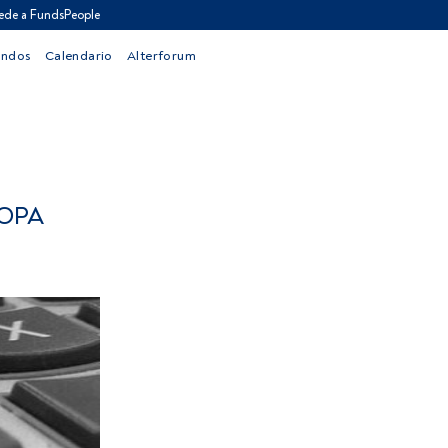
ede a FundsPeople
ondos
Calendario
Alterforum
ROPA