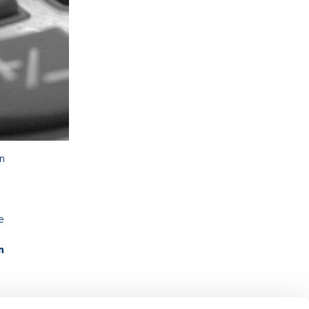
n
e
n