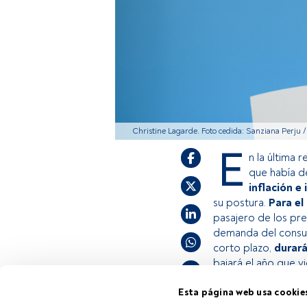
Christine Lagarde. Foto cedida: Sanziana Perju 
E
n la última
que había d
inflación e 
su postura.
Para el
pasajero de los pr
demanda del consum
corto plazo,
durará
bajará el año que 
Esta página web usa cookie