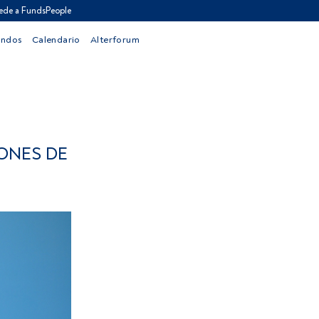
ede a FundsPeople
ondos
Calendario
Alterforum
ONES DE