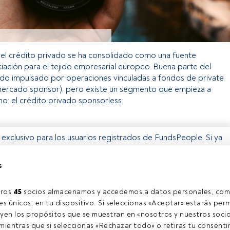
, el crédito privado se ha consolidado como una fuente
nciación para el tejido empresarial europeo. Buena parte del
ado impulsado por operaciones vinculadas a fondos de private
 mercado sponsor), pero existe un segmento que empieza a
o: el crédito privado sponsorless.
o exclusivo para los usuarios registrados de FundsPeople. Si ya
accede desde el botón Login. Si aún no tienes cuenta, te
rarte y disfrutar de todo el universo que ofrece FundsPeople.
s
Accede a FundsPeople
ros 
45
 socios almacenamos y accedemos a datos personales, com
s únicos, en tu dispositivo. Si seleccionas «Aceptar» estarás perm
yen los propósitos que se muestran en «nosotros y nuestros socio
l contacto
Quiénes somos
C
ientras que si seleccionas «Rechazar todo» o retiras tu consentim
Regístrate
C