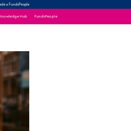
ede a FundsPeople
Knowledge Hub
FundsPeople