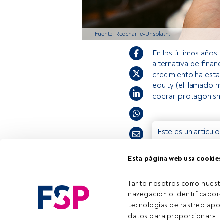
Fuente: Redcharlie-Unsplash.
En los últimos años
alternativa de fina
crecimiento ha est
equity (el llamado
cobrar protagonism
Este es un artícul
estás registrado, 
invitamos a regist
Esta página web usa cookie
Tiempo lectura:
3 min.
Tanto nosotros como nuest
navegación o identificadore
tecnologías de rastreo apo
Emai
datos para proporcionar», m