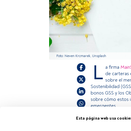
Foto: Neven Krcmarek, Unsplash
L
a firma
Main
de carteras 
sobre el mer
Sostenibilidad (GSS)
bonos GSS y los Obj
sobre cómo estos in
emergentes.
Esta página web usa cookie
Este es un artícul