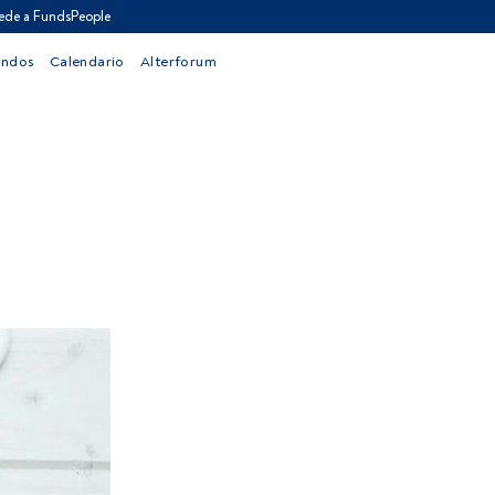
ede a FundsPeople
ondos
Calendario
Alterforum