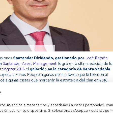
ensiones
Santander Dividendo, gestionado por
José Ramón
n
Santander Asset Management
, logró en la última edición de lo
ningstar 2016
el
galardón en la categoría de Renta Variable
xplica a Funds People algunas de las claves que le llevaron al
ece algunas pistas que marcarán la estrategia del plan en 2016.
s
o exclusivo para los usuarios registrados de FundsPeople. Si ya
accede desde el botón Login. Si aún no tienes cuenta, te
ros 
45
 socios almacenamos y accedemos a datos personales, com
rarte y disfrutar de todo el universo que ofrece FundsPeople.
s únicos, en tu dispositivo. Si seleccionas «Aceptar» estarás perm