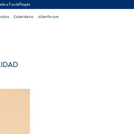
ede a FundsPeople
ondos
Calendario
Alterforum
LIDAD