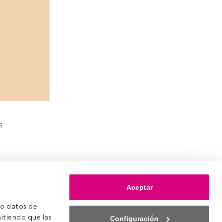
s
Aceptar
o datos de 
itiendo que las 
Configuración