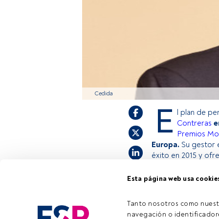
Cedida
E
l plan de p
Contreras
e
Premios Mor
Europa.
Su gestor e
éxito en 2015 y ofr
Esta página web usa cookie
Este es un artícul
estás registrado, 
Tanto nosotros como nuest
invitamos a regist
navegación o identificadore