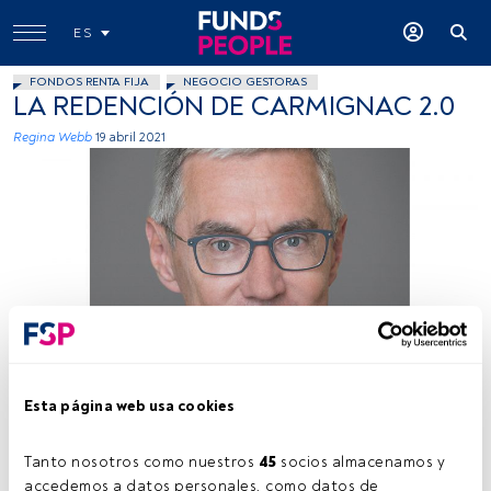
ES
FONDOS RENTA FIJA
NEGOCIO GESTORAS
LA REDENCIÓN DE CARMIGNAC 2.0
Regina Webb
19 abril 2021
Cedida por Carmignac.
Esta página web usa cookies
Tiempo lectura:
4 min.
P
Tanto nosotros como nuestros 
45
 socios almacenamos y 
andemia aparte, en
Carmignac
tenían claro que
accedemos a datos personales, como datos de 