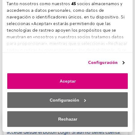
Tanto nosotros como nuestros 
45
 socios almacenamos y 
D
accedemos a datos personales, como datos de 
ecían y siguen diciendo en algunos corrillos del
navegación o identificadores únicos, en tu dispositivo. Si 
sector financiero que el potencial de la renta
seleccionas «Aceptar» estarás permitiendo que las 
variable estadounidense está, por el momento,
tecnologías de rastreo apoyen los propósitos que se 
agotado tras su buen comportamiento de
2013, cuando
muestran en «nosotros y nuestros socios tratamos datos 
el índice bursátil S&P 500 realizó su mejor ejercicio
para proporcionar», mientras que si seleccionas «Rechazar 
desde 1997 con una revalorización del 29,6%.
Y puede
todo» o retiras tu consentimiento, los deshabilitarás. Si se 
que sea verdad. Sin embargo, pese a la dificultad que
deshabilitan los rastreadores, parte del contenido y los 
entraña repetir dicho hito para el parqué norteamericano,
Configuración
anuncios que ves podrían dejar de ser relevantes para ti. 
la rentabilidad que puede ofrecer a los inversores de
Puedes volver a acceder a este menú para cambiar tus 
fondos de bolsa estadounidense no es para nada
opciones o retirar el consentimiento en cualquier 
desdeñable, más si se la compara con sus homólogas
Aceptar
momento haciendo clic en el enlace «Preferencias de 
española, europea o japonesa, creen los expertos
privacidad» que aparece en la parte inferior de la página 
nacionales participantes en la
encuesta mensual
web (o en el icono flotante que hay en la parte del fondo a 
elaborada por Funds People para ‘Expansión’.
Configuración
la izquierda de la página web). Tus opciones tendrán 
efecto dentro de nuestro ámbito de consentimiento. Para 
saber más, consulta nuestra política de privacidad.
Este es un artículo exclusivo para los usuarios
Rechazar
registrados de FundsPeople. Si ya estás registrado,
Tanto nosotros como nuestros asociados tratamos los 
accede desde el botón Login. Si aún no tienes cuenta,
datos para proporcionar: