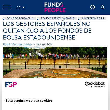
ES
FONDOS RENTA FIJA
FONDOS RENTA VARIABLE
INVERSIÓN EEUU
LOS GESTORES ESPAÑOLES NO
QUITAN OJO A LOS FONDOS DE
BOLSA ESTADOUNIDENSE
Rubén Escudero Ariza.
14 febrero 2014
multisanti, Flickr, Creative Commons
Esta página web usa cookies
Tiempo lectura:
3 min.