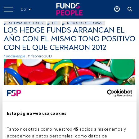
ES
ALTERNATIVOS UCITS
ETF
NEGOCIO GESTORAS
LOS HEDGE FUNDS ARRANCAN EL
AÑO CON EL MISMO TONO POSITIVO
CON EL QUE CERRARON 2012
FundsPeople .
11 febrero 2013
Gonzalo Déniz, Flickr, Creative Commons
Esta página web usa cookies
Tanto nosotros como nuestros 
45
 socios almacenamos y 
accedemos a datos personales, como datos de 
Tiempo lectura:
3 min.