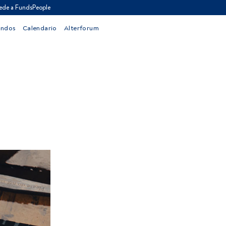
ede a FundsPeople
ondos
Calendario
Alterforum