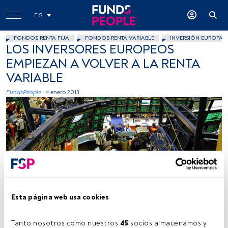
ES
FONDOS RENTA FIJA
FONDOS RENTA VARIABLE
INVERSIÓN EUROPA
LOS INVERSORES EUROPEOS
EMPIEZAN A VOLVER A LA RENTA
VARIABLE
FundsPeople .
4 enero 2013
Perpetualtourist2000, Flickr, Creative Commons
Esta página web usa cookies
Tanto nosotros como nuestros 
45
 socios almacenamos y 
Tiempo lectura:
4 min.