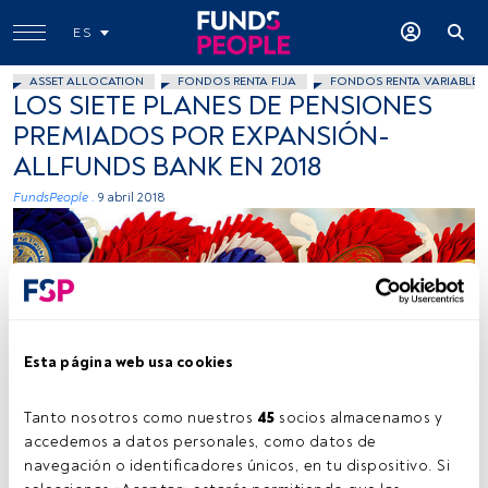
ES
ASSET ALLOCATION
FONDOS RENTA FIJA
FONDOS RENTA VARIABLE
LOS SIETE PLANES DE PENSIONES
PREMIADOS POR EXPANSIÓN-
ALLFUNDS BANK EN 2018
FundsPeople .
9 abril 2018
Esta página web usa cookies
Matt Northam, Flickr, Creative Commons
Tanto nosotros como nuestros 
45
 socios almacenamos y 
accedemos a datos personales, como datos de 
navegación o identificadores únicos, en tu dispositivo. Si 
Tiempo lectura:
3 min.