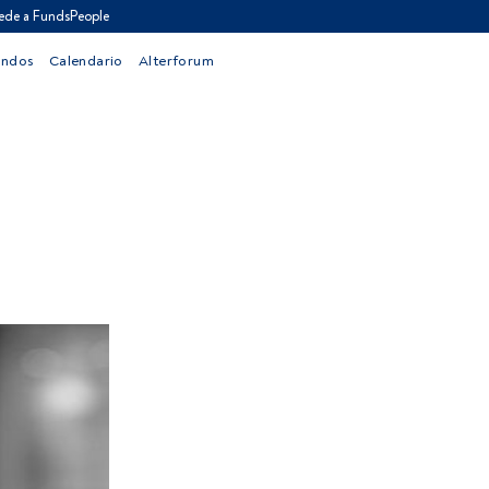
ede a FundsPeople
ondos
Calendario
Alterforum