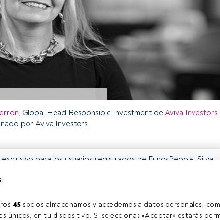
Herron
, Global Head Responsible Investment de
Aviva Investors.
nado por Aviva Investors.
o exclusivo para los usuarios registrados de FundsPeople. Si ya
accede desde el botón Login. Si aún no tienes cuenta, te
s
trarte y disfrutar de todo el universo que ofrece FundsPeople.
Accede a FundsPeople
ros 
45
 socios almacenamos y accedemos a datos personales, com
s únicos, en tu dispositivo. Si seleccionas «Aceptar» estarás perm