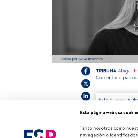
Cedida por Aviva Investors
TRIBUNA
Abigail 
Comentario patroci
Este es un artícul
estás registrado, 
Esta página web usa cookie
invitamos a regis
Tanto nosotros como nuest
navegación o identificadore