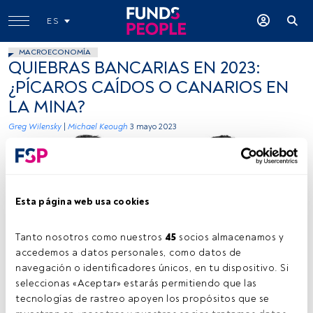
ES
MACROECONOMÍA
QUIEBRAS BANCARIAS EN 2023:
¿PÍCAROS CAÍDOS O CANARIOS EN
LA MINA?
Greg Wilensky
|
Michael Keough
3 mayo 2023
Esta página web usa cookies
Tanto nosotros como nuestros 
45
 socios almacenamos y 
Firma: cedida (JHI).
accedemos a datos personales, como datos de 
navegación o identificadores únicos, en tu dispositivo. Si 
seleccionas «Aceptar» estarás permitiendo que las 
tecnologías de rastreo apoyen los propósitos que se 
Tiempo lectura:
9 min.