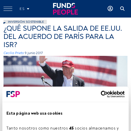
ES
INVERSIÓN SOSTENIBLE
¿QUÉ SUPONE LA SALIDA DE EE.UU.
DEL ACUERDO DE PARÍS PARA LA
ISR?
Cecilia Prieto
9 junio 2017
Gage Skidmore, Flickr, Creative Commons
Esta página web usa cookies
Tanto nosotros como nuestros 
45
 socios almacenamos y 
Tiempo lectura:
5 min.