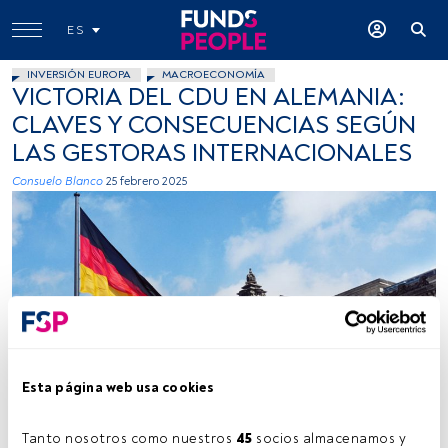
ES
INVERSIÓN EUROPA
MACROECONOMÍA
VICTORIA DEL CDU EN ALEMANIA:
CLAVES Y CONSECUENCIAS SEGÚN
LAS GESTORAS INTERNACIONALES
Consuelo Blanco
25 febrero 2025
Maheshkumar Painam on Unsplash
Esta página web usa cookies
Tanto nosotros como nuestros 
45
 socios almacenamos y 
Tiempo lectura:
5 min.