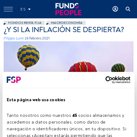
ES
FONDOS RENTA FIJA
MACROECONOMÍA
¿Y SI LA INFLACIÓN SE DESPIERTA?
Filippo Luini
26 febrero 2021
Emily Campbell on Unsplash
Esta página web usa cookies
Tanto nosotros como nuestros 
45
 socios almacenamos y 
Tiempo lectura:
3 min.
accedemos a datos personales, como datos de 
U
navegación o identificadores únicos, en tu dispositivo. Si 
no de los temas candentes entre los inversores
seleccionas «Aceptar» estarás permitiendo que las 