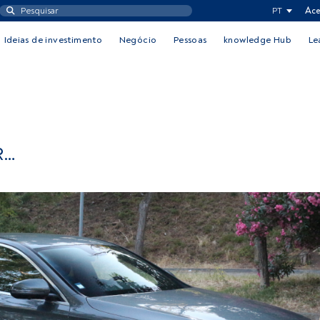
PT
Ace
Ideias de investimento
Negócio
Pessoas
knowledge Hub
Le
R…