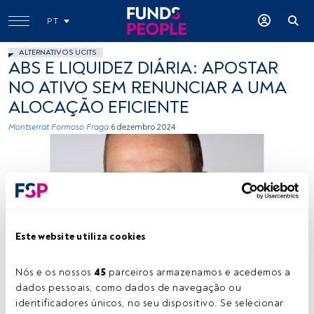
PT
ALTERNATIVOS UCITS
ABS E LIQUIDEZ DIÁRIA: APOSTAR
NO ATIVO SEM RENUNCIAR A UMA
ALOCAÇÃO EFICIENTE
Montserrat Formoso Fraga
6 dezembro 2024
Este website utiliza cookies
Matthew Wardle. Créditos: Cedida (M&G Investments)
Nós e os nossos 
45
 parceiros armazenamos e acedemos a 
dados pessoais, como dados de navegação ou 
identificadores únicos, no seu dispositivo. Se selecionar 
Tempo de leitura:
4 min.