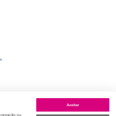
om
Aceitar
avegação ou 