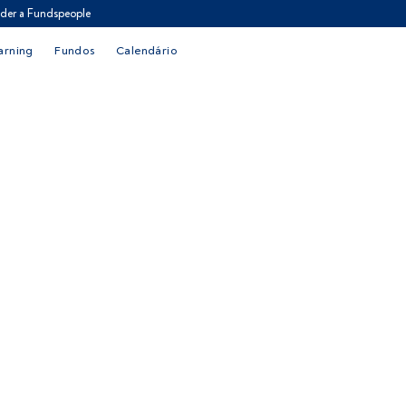
der a Fundspeople
arning
Fundos
Calendário