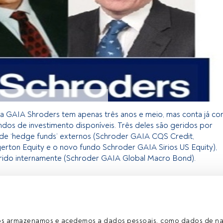
a GAIA Shroders tem apenas três anos e meio, mas conta já c
ndos de investimento disponíveis. Três deles são geridos por
de ‘hedge funds’ externos (Schroder GAIA CQS Credit,
rton Equity e o novo fundo Schroder GAIA Sirios US Equity),
rido internamente (Schroder GAIA Global Macro Bond).
exclusivo para os utilizadores registados da FundsPeople. Se já
o, aceda através do botão Login. Se ainda não tem conta,
egistar-se e a desfrutar de todo o universo que a FundsPeople
ros armazenamos e acedemos a dados pessoais, como dados de n