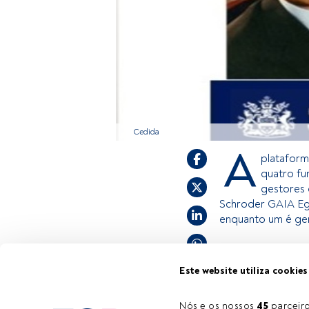
Cedida
A
plataform
quatro fu
gestores 
Schroder GAIA Ege
enquanto um é ge
Este é um artigo 
Este website utiliza cookies
estiver registad
convidamo-lo a r
Nós e os nossos 
45
 parcei