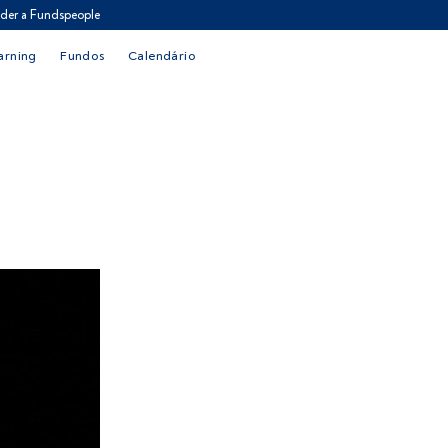
der a Fundspeople
arning
Fundos
Calendário