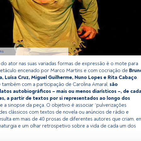
ons
 do ator nas suas variadas formas de expressão é o mote para
petáculo encenado por Marco Martins e com cocriação de
Brun
a, Luísa Cruz, Miguel Guilherme, Nuno Lopes e Rita Cabaço
.
e também com a participação de Carolina Amaral,
são
atos autobiográficos – mais ou menos diarísticos –, de cad
s, a partir de textos por si representados ao longo dos
e a sinopse da peça. O objetivo é associar “pulverizações
des clássicos com textos de novela ou anúncios de rádio e
resulta em mais de 40 prosas de diferentes autores que criam, e
maturgia e um olhar retrospetivo sobre a vida de cada um dos