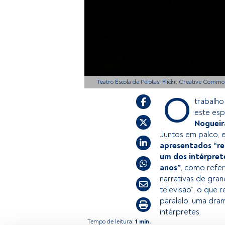
Teatro Escola de Pelotas, Flickr, Creative Comm
O
trabalho
este es
Nogueir
Juntos em palco, 
apresentados “rel
um dos intérprete
anos”
, como refer
narrativas de gran
televisão”, o que 
paralelo, uma dra
intérpretes.
Tempo de leitura:
1 min.