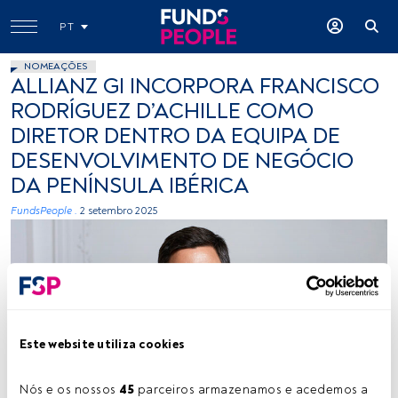
PT
NOMEAÇÕES
ALLIANZ GI INCORPORA FRANCISCO
RODRÍGUEZ D’ACHILLE COMO
DIRETOR DENTRO DA EQUIPA DE
DESENVOLVIMENTO DE NEGÓCIO
DA PENÍNSULA IBÉRICA
FundsPeople .
2 setembro 2025
Este website utiliza cookies
Francisco Rodríguez d’Achille. Créditos: Cedida (Lonvia Capital)
Nós e os nossos 
45
 parceiros armazenamos e acedemos a 