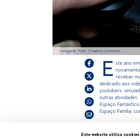
Isengardt, Flickr, Creative Commons
E
ste ano em
novamente 
receber ma
dedicado aos vide
youtubers, simula
outras atividades.
Espaço Fantástico,
Espaço Família, co
Este é um artigo 
Este website utiliza cookies
Tempo de leitura:
1 min.