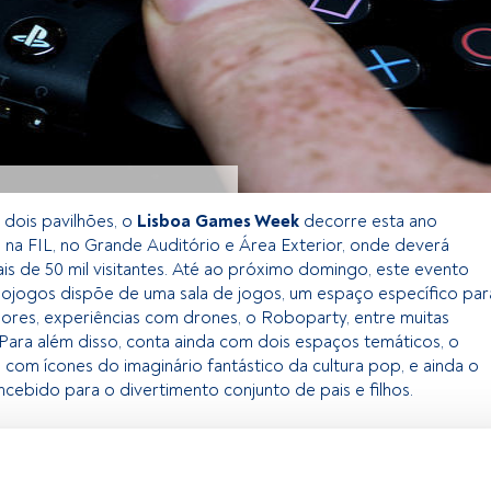
 dois pavilhões, o
Lisboa Games Week
decorre esta ano
na FIL, no Grande Auditório e Área Exterior, onde deverá
is de 50 mil visitantes. Até ao próximo domingo, este evento
ojogos dispõe de uma sala de jogos, um espaço específico par
dores, experiências com drones, o Roboparty, entre muitas
 Para além disso, conta ainda com dois espaços temáticos, o
 com ícones do imaginário fantástico da cultura pop, e ainda o
ncebido para o divertimento conjunto de pais e filhos.
exclusivo para os utilizadores registados da FundsPeople. Se já