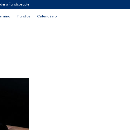
der a Fundspeople
arning
Fundos
Calendário