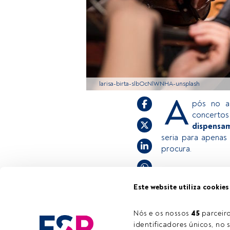
larisa-birta-slbOcNlWNHA-unsplash
A
pós no a
concertos
dispensa
seria para apenas
procura.
Este é um artigo 
Este website utiliza cookies
estiver registado
convidamo-lo a r
Nós e os nossos 
45
 parcei
oferece.
identificadores únicos, no s
Tempo de leitura:
24 s.