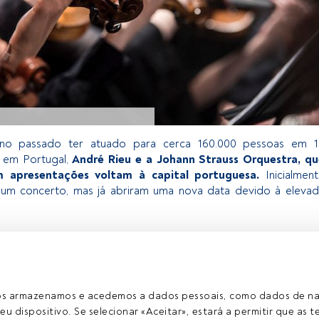
no passado ter atuado para cerca 160.000 pessoas em 1
 em Portugal,
André Rieu e a Johann Strauss Orquestra, qu
m apresentações voltam à capital portuguesa.
Inicialmen
 um concerto, mas já abriram uma nova data devido à eleva
exclusivo para os utilizadores registados da FundsPeople. Se já
, aceda através do botão Login. Se ainda não tem conta,
egistar-se e a desfrutar de todo o universo que a FundsPeople
ros armazenamos e acedemos a dados pessoais, como dados de n
eu dispositivo. Se selecionar «Aceitar», estará a permitir que as t