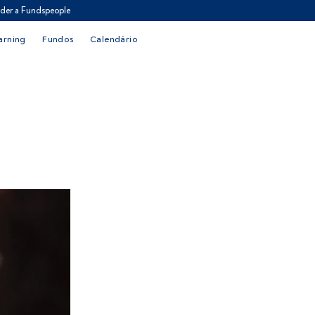
der a Fundspeople
arning
Fundos
Calendário