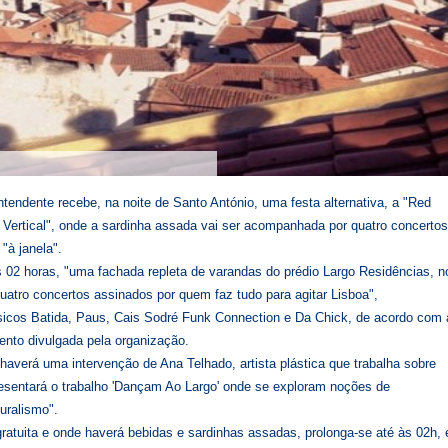
ntendente recebe, na noite de Santo António, uma festa alternativa, a "Red
 Vertical", onde a sardinha assada vai ser acompanhada por quatro concertos
"à janela".
s 02 horas, "uma fachada repleta de varandas do prédio Largo Residências, n
uatro concertos assinados por quem faz tudo para agitar Lisboa",
icos Batida, Paus, Cais Sodré Funk Connection e Da Chick, de acordo com 
ento divulgada pela organização.
haverá uma intervenção de Ana Telhado, artista plástica que trabalha sobre
presentará o trabalho 'Dançam Ao Largo' onde se exploram noções de
turalismo".
gratuita e onde haverá bebidas e sardinhas assadas, prolonga-se até às 02h, 