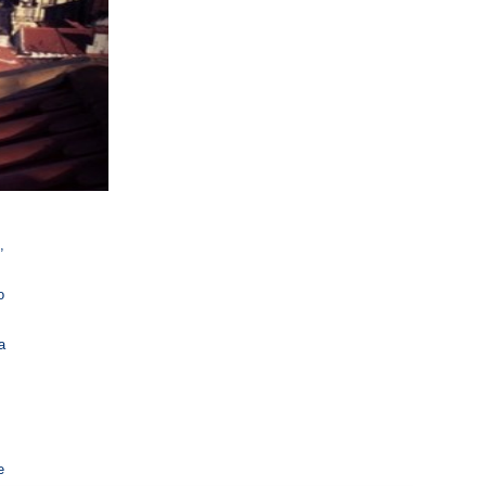
,
o
a
e