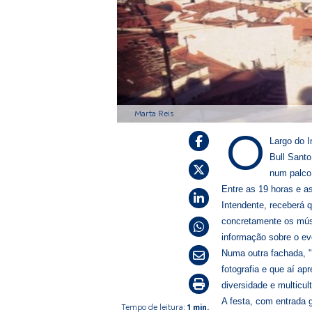
Marta Reis
O
Largo do I
Bull Santo
num palco 
Entre as 19 horas e a
Intendente, receberá q
concretamente os mús
informação sobre o ev
Numa outra fachada, "
fotografia e que aí a
diversidade e multicul
A festa, com entrada 
Tempo de leitura:
1 min.