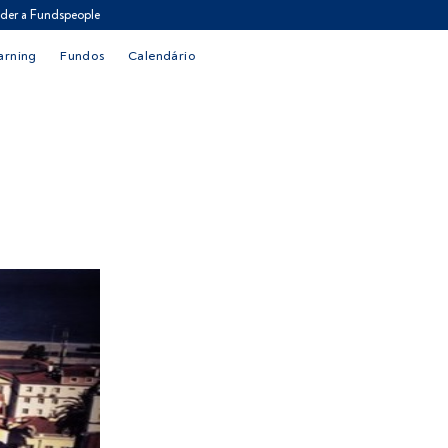
der a Fundspeople
arning
Fundos
Calendário