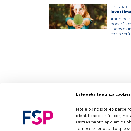
19/11/2020
Investime
Antes do 
poderá ace
todos os i
como será 
Este website utiliza cookies
Nós e os nossos 
45
 parcei
identificadores únicos, no s
rastreamento apoiem os obj
fornecer», enquanto que se 