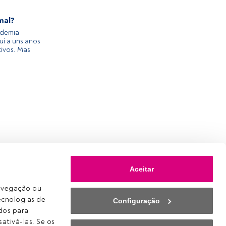
mal?
ndemia
ui a uns anos
tivos. Mas
Aceitar
avegação ou 
ecnologias de 
Configuração
os para 
ativá-las. Se os 