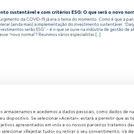
nto sustentável e com critérios ESG: O que será o novo nor
surgimento da COVID-19 já era o tema do momento. Como é que a pa
lerar (ainda mais) a implementação do investimento sustentável. “Daq
nvestimentos serão ESG” – é o que se ouve na indústria de gestão de a
esse “novo normal”? Reunimos vários especialistas […]
ros armazenamos e acedemos a dados pessoais, como dados de n
eu dispositivo. Se selecionar «Aceitar», estará a permitir que as t
etivos apresentados em «nós e os nossos parceiros tratamos dad
selecionar «Rejeitar tudo» ou retirar o seu consentimento, irá des