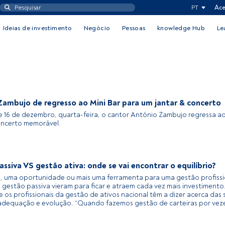
PT
Ace
Ideias de investimento
Negócio
Pessoas
knowledge Hub
Le
Zambujo de regresso ao Mini Bar para um jantar & concerto
e 16 de dezembro, quarta-feira, o cantor António Zambujo regressa ao
oncerto memorável.
ssiva VS gestão ativa: onde se vai encontrar o equilíbrio?
, uma oportunidade ou mais uma ferramenta para uma gestão profissi
e gestão passiva vieram para ficar e atraem cada vez mais investimento
e os profissionais da gestão de ativos nacional têm a dizer acerca das 
 adequação e evolução. “Quando fazemos gestão de carteiras por veze