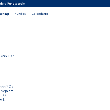
der a Fundspeople
arning
Fundos
Calendário
 Mini Bar
onal? Os
. Veja em
suas
s […]