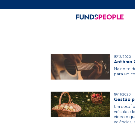
15/12/2020
António 
Na noite d
para um c
19/11/2020
Gestão pa
Um desafio
veículos d
vídeo o qu
valências,