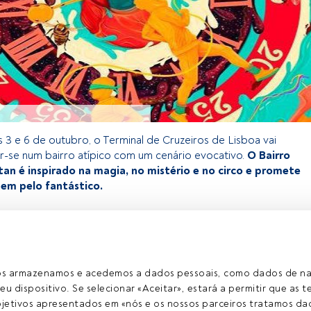
s 3 e 6 de outubro, o Terminal de Cruzeiros de Lisboa vai
r-se num bairro atípico com um cenário evocativo.
O Bairro
an é inspirado na magia, no mistério e no circo e promete
gem pelo fantástico.
exclusivo para os utilizadores registados da FundsPeople. Se já
o, aceda através do botão Login. Se ainda não tem conta,
egistar-se e a desfrutar de todo o universo que a FundsPeople
ros armazenamos e acedemos a dados pessoais, como dados de n
eu dispositivo. Se selecionar «Aceitar», estará a permitir que as t
etivos apresentados em «nós e os nossos parceiros tratamos dad
Aceder a Fundspeople