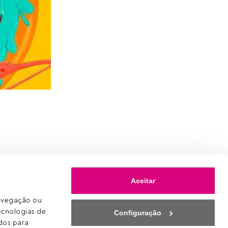
Aceitar
avegação ou 
ecnologias de 
Configuração
os para 