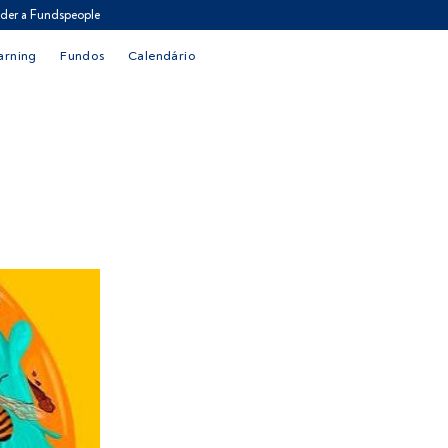
der a Fundspeople
arning
Fundos
Calendário