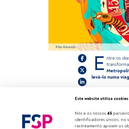
Rita-Ravasco
E
ntre os dia
transforma
Metropolit
levá-lo numa via
Este é um artigo 
Este website utiliza cookies
estiver registad
convidamo-lo a r
Nós e os nossos 
45
 parcei
oferece.
identificadores únicos, no s
rastreamento apoiem os obj
Tempo de leitura:
1 min.