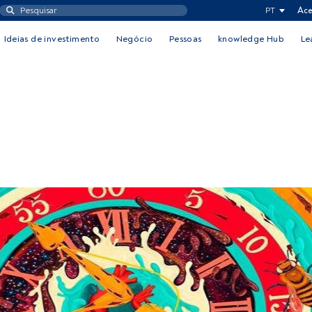
PT
Ace
Ideias de investimento
Negócio
Pessoas
knowledge Hub
Le
N