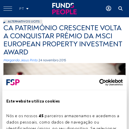
PT
ALTERNATIVOS UCITS
CA PATRIMÓNIO CRESCENTE VOLTA
A CONQUISTAR PRÉMIO DA MSCI
EUROPEAN PROPERTY INVESTMENT
AWARD
Margarida Jesus Pinto
24 novembro 2015
Este website utiliza cookies
Stefan Elf, Flickr, Creative Commons
Nós e os nossos 
45
 parceiros armazenamos e acedemos a 
dados pessoais, como dados de navegação ou 
identificadores únicos, no seu dispositivo. Se selecionar 