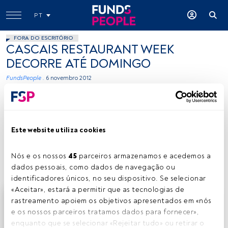
PT
FORA DO ESCRITÓRIO
CASCAIS RESTAURANT WEEK
DECORRE ATÉ DOMINGO
FundsPeople .
6 novembro 2012
Tempo de leitura:
1 min.
Este website utiliza cookies
O
Cascais Restaurant Week começou no passado
fim de semana e prolonga-se até domingo, em
Nós e os nossos 
45
 parceiros armazenamos e acedemos a 
25 restaurante do concelho.
dados pessoais, como dados de navegação ou 
identificadores únicos, no seu dispositivo. Se selecionar 
«Aceitar», estará a permitir que as tecnologias de 
Este é um artigo exclusivo para os utilizadores
rastreamento apoiem os objetivos apresentados em «nós 
registados da FundsPeople. Se já estiver registado,
e os nossos parceiros tratamos dados para fornecer», 
aceda através do botão Login. Se ainda não tem conta,
enquanto que se selecionar «Rejeitar tudo» ou retirar o 