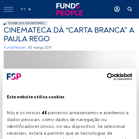
PT
FORA DO ESCRITÓRIO
CINEMATECA DÁ “CARTA BRANCA” A
PAULA REGO
FundsPeople .
30 março 2017
Este website utiliza cookies
Ricardo Tomé
Nós e os nossos 
45
 parceiros armazenamos e acedemos a 
dados pessoais, como dados de navegação ou 
identificadores únicos, no seu dispositivo. Se selecionar 
Tempo de leitura:
1 min.
«Aceitar», estará a permitir que as tecnologias de 