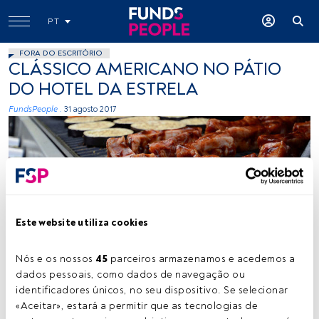
PT
FORA DO ESCRITÓRIO
CLÁSSICO AMERICANO NO PÁTIO
DO HOTEL DA ESTRELA
FundsPeople .
31 agosto 2017
Este website utiliza cookies
slgckgc, Flickr, Creative Commons
Nós e os nossos 
45
 parceiros armazenamos e acedemos a 
dados pessoais, como dados de navegação ou 
identificadores únicos, no seu dispositivo. Se selecionar 
Tempo de leitura:
1 min.
«Aceitar», estará a permitir que as tecnologias de 