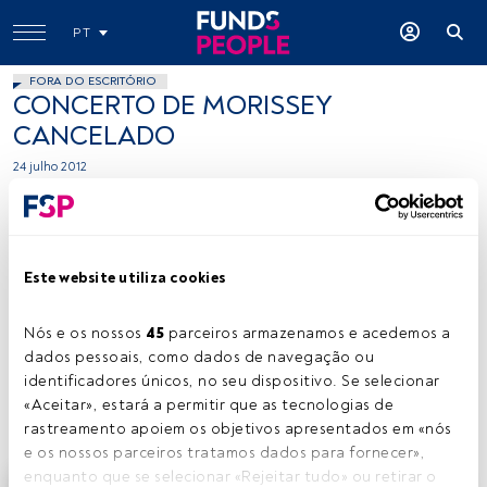
PT
FORA DO ESCRITÓRIO
CONCERTO DE MORISSEY
CANCELADO
24 julho 2012
Tempo de leitura:
21 s.
Este website utiliza cookies
S
oloman Walker , baixista da banda de Morissey, que
actuava hoje no Cascais Music Fest, lesionou-se nas
Nós e os nossos 
45
 parceiros armazenamos e acedemos a 
costas, levando ao cancelamento do concerto
dados pessoais, como dados de navegação ou 
desta noite. Em comunicado, a produtora Everything is
identificadores únicos, no seu dispositivo. Se selecionar 
New, refere que o baixista constitui "uma peça fulcral da
«Aceitar», estará a permitir que as tecnologias de 
banda, pelo que é impossível realizar o concerto sem ele".
rastreamento apoiem os objetivos apresentados em «nós 
e os nossos parceiros tratamos dados para fornecer», 
enquanto que se selecionar «Rejeitar tudo» ou retirar o 