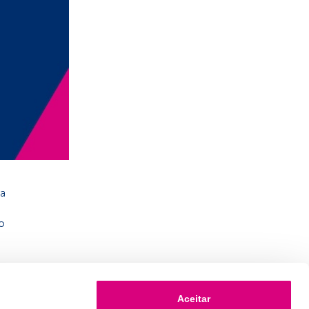
 a
o
Aceitar