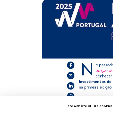
N
o passado
edição d
conhecer
Investimentos de 
na primeira edição
Este é um artigo 
Este website utiliza cookies
estiver registado