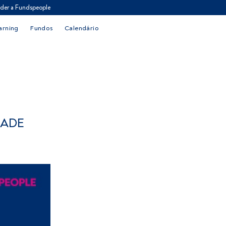
der a Fundspeople
arning
Fundos
Calendário
DADE