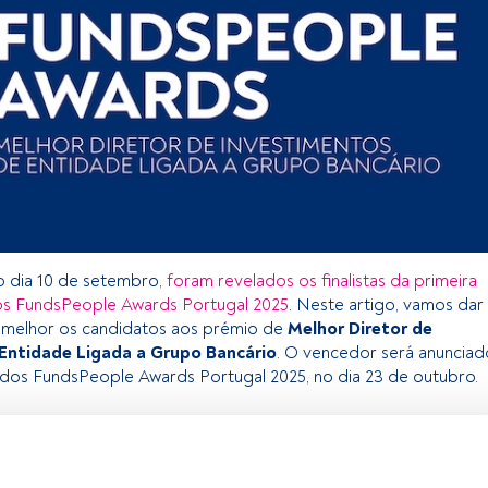
 dia 10 de setembro,
foram revelados os finalistas da primeira
os FundsPeople Awards Portugal 2025
. Neste artigo, vamos dar
 melhor os candidatos aos prémio de
Melhor Diretor de
Entidade Ligada a Grupo Bancário
. O vencedor será anunciad
 dos FundsPeople Awards Portugal 2025, no dia 23 de outubro.
exclusivo para os utilizadores registados da FundsPeople. Se já
, aceda através do botão Login. Se ainda não tem conta,