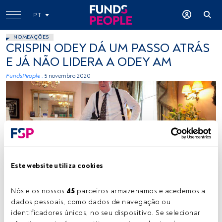
PT
NOMEAÇÕES
CRISPIN ODEY DÁ UM PASSO ATRÁS
E JÁ NÃO LIDERA A ODEY AM
FundsPeople .
5 novembro 2020
-
Este website utiliza cookies
Nós e os nossos 
45
 parceiros armazenamos e acedemos a 
dados pessoais, como dados de navegação ou 
Tempo de leitura:
1 min.
identificadores únicos, no seu dispositivo. Se selecionar 