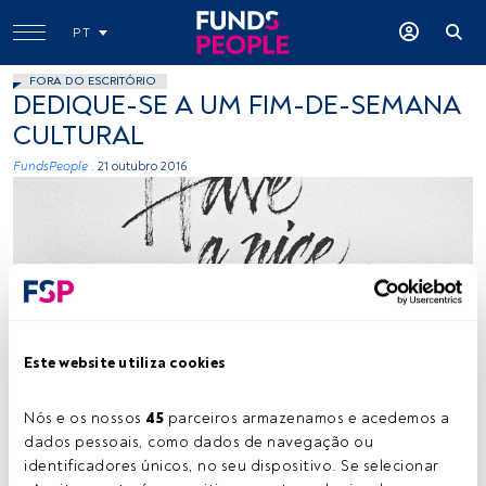
PT
FORA DO ESCRITÓRIO
DEDIQUE-SE A UM FIM-DE-SEMANA
CULTURAL
FundsPeople .
21 outubro 2016
Cedida
Este website utiliza cookies
Nós e os nossos 
45
 parceiros armazenamos e acedemos a 
dados pessoais, como dados de navegação ou 
Tempo de leitura:
1 min.
identificadores únicos, no seu dispositivo. Se selecionar 