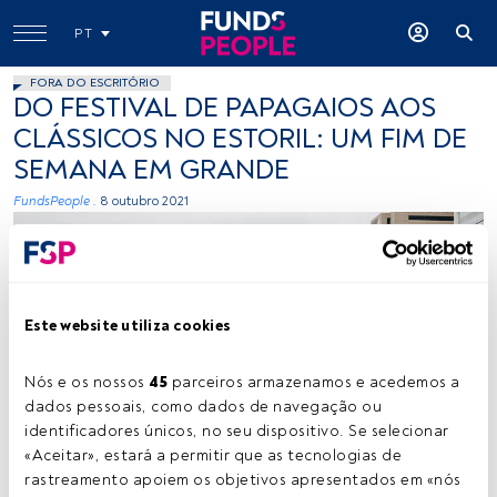
PT
FORA DO ESCRITÓRIO
DO FESTIVAL DE PAPAGAIOS AOS
CLÁSSICOS NO ESTORIL: UM FIM DE
SEMANA EM GRANDE
FundsPeople .
8 outubro 2021
Este website utiliza cookies
Nós e os nossos 
45
 parceiros armazenamos e acedemos a 
Créditos: Wes Hicks (Unsplash)
dados pessoais, como dados de navegação ou 
identificadores únicos, no seu dispositivo. Se selecionar 
«Aceitar», estará a permitir que as tecnologias de 
rastreamento apoiem os objetivos apresentados em «nós 
Tempo de leitura:
1 min.