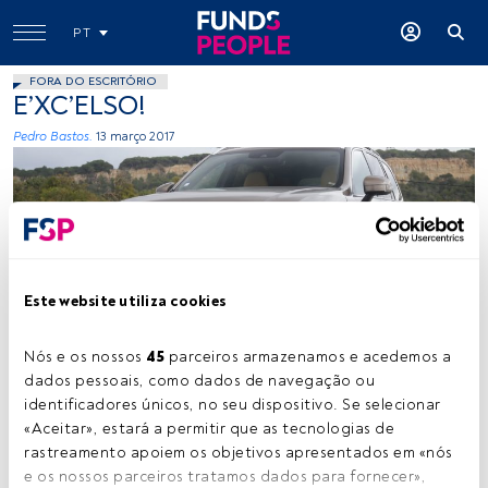
PT
FORA DO ESCRITÓRIO
E’XC’ELSO!
Pedro Bastos.
13 março 2017
Este website utiliza cookies
cedida
Nós e os nossos 
45
 parceiros armazenamos e acedemos a 
dados pessoais, como dados de navegação ou 
identificadores únicos, no seu dispositivo. Se selecionar 
Tempo de leitura:
4 min.
«Aceitar», estará a permitir que as tecnologias de 
S
rastreamento apoiem os objetivos apresentados em «nós 
ão 5 metros de SUV, por quase 2 metros de
e os nossos parceiros tratamos dados para fornecer», 