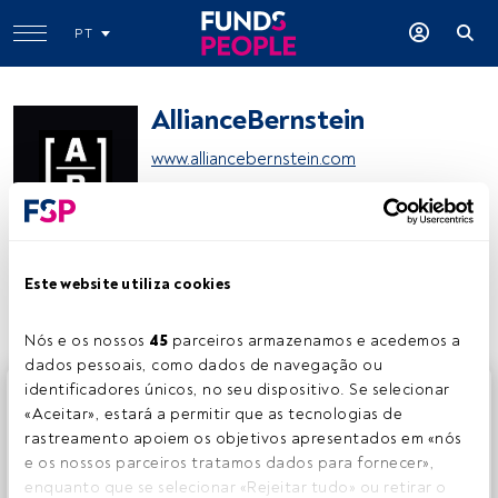
PT
AllianceBernstein
www.alliancebernstein.com
Partilhar:
Este website utiliza cookies
Nós e os nossos 
45
 parceiros armazenamos e acedemos a 
dados pessoais, como dados de navegação ou 
identificadores únicos, no seu dispositivo. Se selecionar 
Este é um artigo exclusivo para os utilizadores registados
«Aceitar», estará a permitir que as tecnologias de 
da FundsPeople. Se já estiver registado, aceda através do
rastreamento apoiem os objetivos apresentados em «nós 
botão Login. Se ainda não tem conta, convidamo-lo a
e os nossos parceiros tratamos dados para fornecer», 
registar-se e a desfrutar de todo o universo que a
enquanto que se selecionar «Rejeitar tudo» ou retirar o 
FundsPeople oferece.