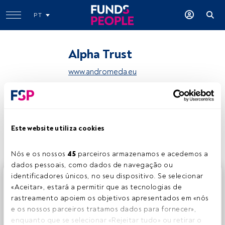
PT
Alpha Trust
www.andromeda.eu
Partilhar:
Este website utiliza cookies
Nós e os nossos 
45
 parceiros armazenamos e acedemos a 
dados pessoais, como dados de navegação ou 
identificadores únicos, no seu dispositivo. Se selecionar 
Este é um artigo exclusivo para os utilizadores registados
«Aceitar», estará a permitir que as tecnologias de 
da FundsPeople. Se já estiver registado, aceda através do
rastreamento apoiem os objetivos apresentados em «nós 
botão Login. Se ainda não tem conta, convidamo-lo a
e os nossos parceiros tratamos dados para fornecer», 
registar-se e a desfrutar de todo o universo que a
enquanto que se selecionar «Rejeitar tudo» ou retirar o 
FundsPeople oferece.