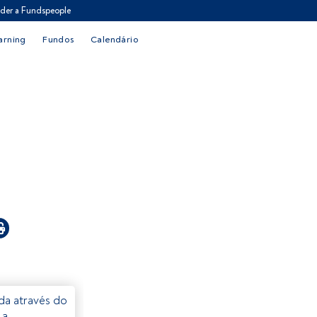
der a Fundspeople
arning
Fundos
Calendário
eda através do
 a