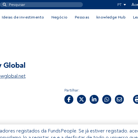
PT
Ace
Ideias de investimento
Negócio
Pessoas
knowledge Hub
Le
 Global
wglobal.net
Partilhar:
izadores registados da FundsPeople. Se já estiver registado, ac
onvidamo-lo a registar-se e a desfrutar de todo o universo que