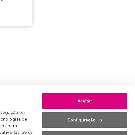
Aceitar
avegação ou 
ecnologias de 
Configuração
os para 
ativá-las. Se os 