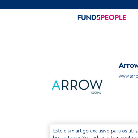
Arrow
www.arro
Este é um artigo exclusivo para os util
botão Login. Se ainda não tem conta, c