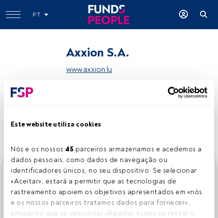
PT
Axxion S.A.
www.axxion.lu
Partilhar:
Este website utiliza cookies
Nós e os nossos 
45
 parceiros armazenamos e acedemos a 
dados pessoais, como dados de navegação ou 
identificadores únicos, no seu dispositivo. Se selecionar 
Este é um artigo exclusivo para os utilizadores registados
«Aceitar», estará a permitir que as tecnologias de 
da FundsPeople. Se já estiver registado, aceda através do
rastreamento apoiem os objetivos apresentados em «nós 
botão Login. Se ainda não tem conta, convidamo-lo a
e os nossos parceiros tratamos dados para fornecer», 
registar-se e a desfrutar de todo o universo que a
enquanto que se selecionar «Rejeitar tudo» ou retirar o 
FundsPeople oferece.