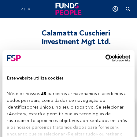
PT
Calamatta Cuschieri
Investment Mgt Ltd.
Partilhar:
Este website utiliza cookies
Nós e os nossos 
45
 parceiros armazenamos e acedemos a 
dados pessoais, como dados de navegação ou 
identificadores únicos, no seu dispositivo. Se selecionar 
Este é um artigo exclusivo para os utilizadores registados
«Aceitar», estará a permitir que as tecnologias de 
da FundsPeople. Se já estiver registado, aceda através do
rastreamento apoiem os objetivos apresentados em «nós 
botão Login. Se ainda não tem conta, convidamo-lo a
e os nossos parceiros tratamos dados para fornecer», 
registar-se e a desfrutar de todo o universo que a
enquanto que se selecionar «Rejeitar tudo» ou retirar o 
FundsPeople oferece.