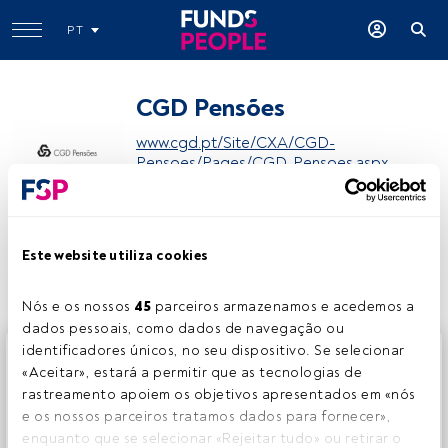
PT
CGD Pensões
www.cgd.pt/Site/CXA/CGD-
Pensoes/Pages/CGD-Pensoes.aspx
Partilhar:
Este website utiliza cookies
Nós e os nossos 
45
 parceiros armazenamos e acedemos a 
dados pessoais, como dados de navegação ou 
identificadores únicos, no seu dispositivo. Se selecionar 
Este é um artigo exclusivo para os utilizadores registados
«Aceitar», estará a permitir que as tecnologias de 
da FundsPeople. Se já estiver registado, aceda através do
rastreamento apoiem os objetivos apresentados em «nós 
botão Login. Se ainda não tem conta, convidamo-lo a
e os nossos parceiros tratamos dados para fornecer», 
registar-se e a desfrutar de todo o universo que a
enquanto que se selecionar «Rejeitar tudo» ou retirar o 
FundsPeople oferece.