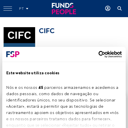
PT
CIFC
Partilhar:
Este website utiliza cookies
Nós e os nossos 
45
 parceiros armazenamos e acedemos a 
dados pessoais, como dados de navegação ou 
identificadores únicos, no seu dispositivo. Se selecionar 
Este é um artigo exclusivo para os utilizadores registados
«Aceitar», estará a permitir que as tecnologias de 
da FundsPeople. Se já estiver registado, aceda através do
rastreamento apoiem os objetivos apresentados em «nós 
botão Login. Se ainda não tem conta, convidamo-lo a
e os nossos parceiros tratamos dados para fornecer», 
registar-se e a desfrutar de todo o universo que a
enquanto que se selecionar «Rejeitar tudo» ou retirar o 
FundsPeople oferece.