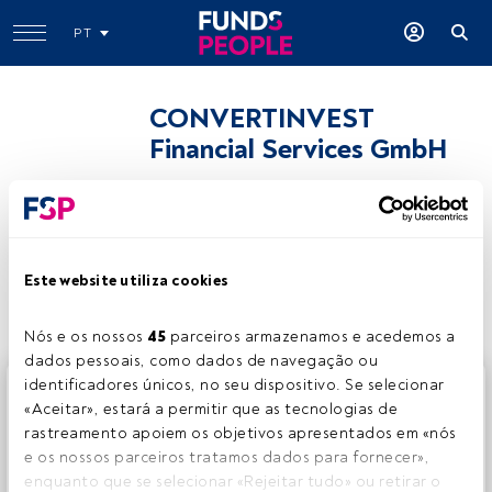
PT
CONVERTINVEST
Financial Services GmbH
www.convertinvest.com
Partilhar:
Este website utiliza cookies
Nós e os nossos 
45
 parceiros armazenamos e acedemos a 
dados pessoais, como dados de navegação ou 
identificadores únicos, no seu dispositivo. Se selecionar 
Este é um artigo exclusivo para os utilizadores registados
«Aceitar», estará a permitir que as tecnologias de 
da FundsPeople. Se já estiver registado, aceda através do
rastreamento apoiem os objetivos apresentados em «nós 
botão Login. Se ainda não tem conta, convidamo-lo a
e os nossos parceiros tratamos dados para fornecer», 
registar-se e a desfrutar de todo o universo que a
enquanto que se selecionar «Rejeitar tudo» ou retirar o 
FundsPeople oferece.