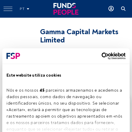
PT
Gamma Capital Markets
Limited
gamma.com.mt
Partilhar:
Este website utiliza cookies
Nós e os nossos 
45
 parceiros armazenamos e acedemos a 
dados pessoais, como dados de navegação ou 
identificadores únicos, no seu dispositivo. Se selecionar 
Este é um artigo exclusivo para os utilizadores registados
«Aceitar», estará a permitir que as tecnologias de 
da FundsPeople. Se já estiver registado, aceda através do
rastreamento apoiem os objetivos apresentados em «nós 
botão Login. Se ainda não tem conta, convidamo-lo a
e os nossos parceiros tratamos dados para fornecer», 
registar-se e a desfrutar de todo o universo que a
enquanto que se selecionar «Rejeitar tudo» ou retirar o 
FundsPeople oferece.