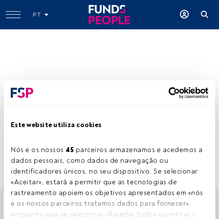
PT
Julius Baer Gestión SGIIC
www.juliusbaer.com/international/es/nuestras-soluciones
Este website utiliza cookies
Partilhar:
Nós e os nossos 
45
 parceiros armazenamos e acedemos a 
dados pessoais, como dados de navegação ou 
identificadores únicos, no seu dispositivo. Se selecionar 
«Aceitar», estará a permitir que as tecnologias de 
rastreamento apoiem os objetivos apresentados em «nós 
Este é um artigo exclusivo para os utilizadores registados
e os nossos parceiros tratamos dados para fornecer», 
da FundsPeople. Se já estiver registado, aceda através do
enquanto que se selecionar «Rejeitar tudo» ou retirar o 