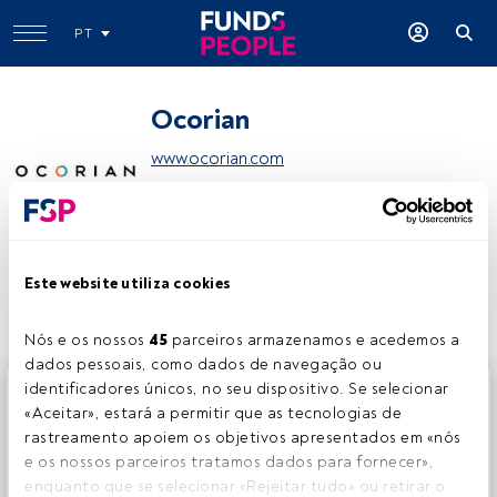
PT
Ocorian
www.ocorian.com
Partilhar:
Este website utiliza cookies
Nós e os nossos 
45
 parceiros armazenamos e acedemos a 
dados pessoais, como dados de navegação ou 
identificadores únicos, no seu dispositivo. Se selecionar 
Este é um artigo exclusivo para os utilizadores registados
«Aceitar», estará a permitir que as tecnologias de 
da FundsPeople. Se já estiver registado, aceda através do
rastreamento apoiem os objetivos apresentados em «nós 
botão Login. Se ainda não tem conta, convidamo-lo a
e os nossos parceiros tratamos dados para fornecer», 
registar-se e a desfrutar de todo o universo que a
enquanto que se selecionar «Rejeitar tudo» ou retirar o 
FundsPeople oferece.