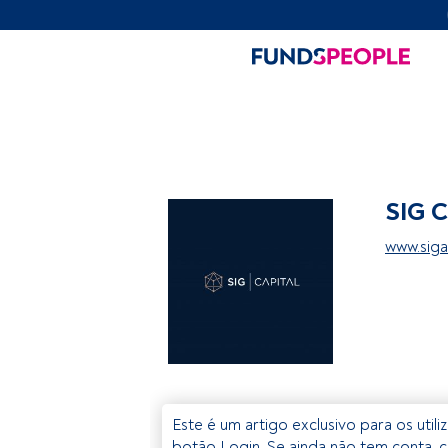
SIG C
www.siga
Este é um artigo exclusivo para os util
botão Login. Se ainda não tem conta, c