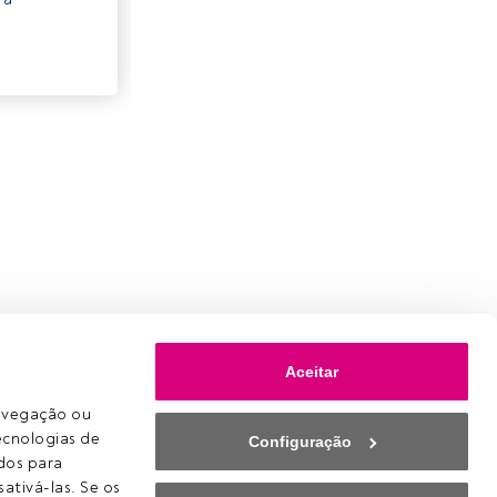
Aceitar
avegação ou 
ecnologias de 
Configuração
os para 
ativá-las. Se os 