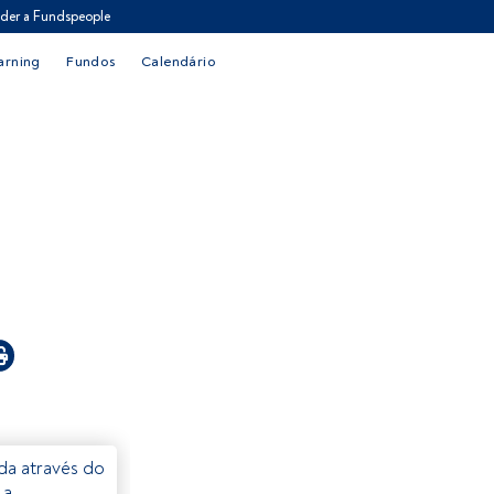
der a Fundspeople
arning
Fundos
Calendário
eda através do
 a