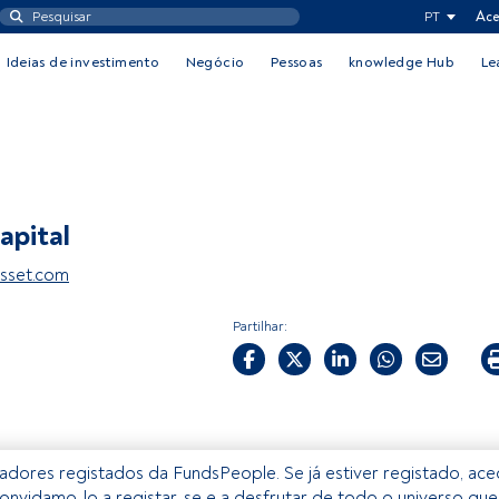
PT
Ace
Ideias de investimento
Negócio
Pessoas
knowledge Hub
Le
apital
sset.com
Partilhar:
izadores registados da FundsPeople. Se já estiver registado, ac
onvidamo-lo a registar-se e a desfrutar de todo o universo que